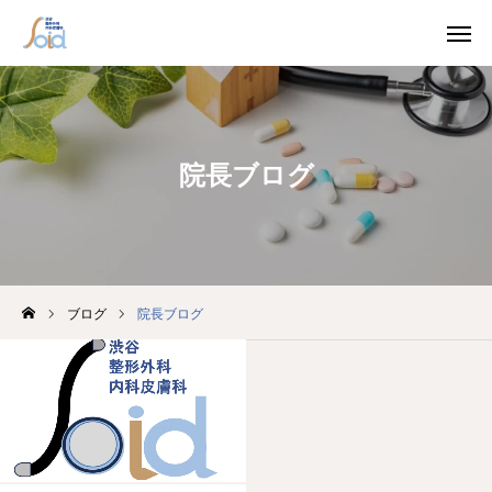

WEB予約
電話
院長ブログ
診療科目
アクセス
ホーム
クリニック紹介
ブログ
院長ブログ
初診の方へ
診療科目
かくれ糖尿病外来