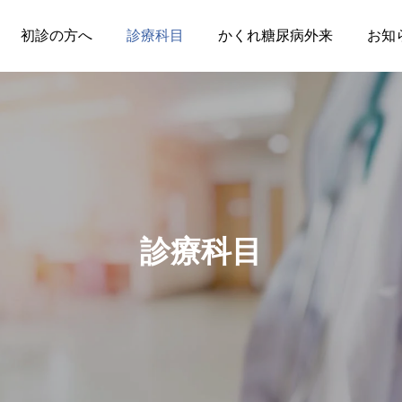
初診の方へ
診療科目
かくれ糖尿病外来
お知
診療科目
皮膚科