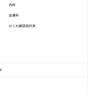
内科
皮膚科
かくれ糖尿病外来
F