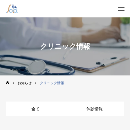

WEB予約
電話
クリニック情報
診療科目
アクセス
ホーム
クリニック紹介
お知らせ
クリニック情報
初診の方へ
全て
休診情報
診療科目
かくれ糖尿病外来