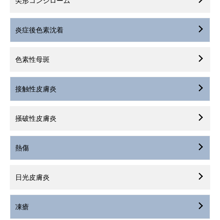
尖形コンジローム
炎症後色素沈着
色素性母斑
接触性皮膚炎
掻破性皮膚炎
熱傷
日光皮膚炎
凍瘡