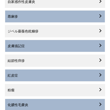
自家感作性皮膚炎
お知らせ
蕁麻疹
ブログ
ジベル薔薇色粃糠疹
アクセス
皮膚描記症
結節性痒疹
紅皮症
粉瘤
化膿性毛嚢炎