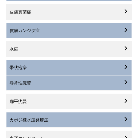
皮膚真菌症
皮膚カンジダ症
水痘
帯状疱疹
尋常性疣贅
扁平疣贅
カポジ様水痘発疹症