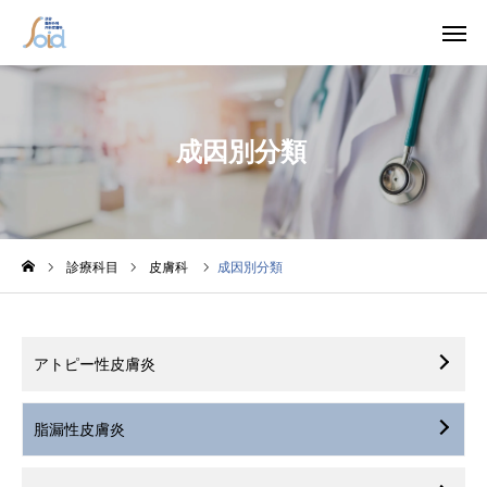

成因別分類
WEB予約
電話
診療科目
アクセス
ホーム
診療科目
皮膚科
成因別分類
クリニック紹介
初診の方へ
アトピー性皮膚炎
診療科目
脂漏性皮膚炎
かくれ糖尿病外来