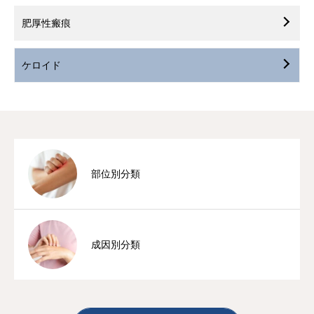
肥厚性瘢痕
ケロイド
部位別分類
成因別分類